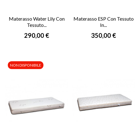
Materasso Water Lily Con
Materasso ESP Con Tessuto
Tessuto...
In...
Prezzo
Prezzo
290,00 €
350,00 €
NON DISPONIBILE