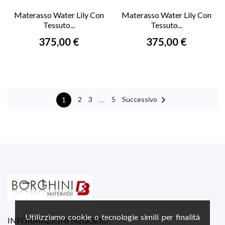
Materasso Water Lily Con
Materasso Water Lily Con
Tessuto...
Tessuto...
Prezzo
Prezzo
375,00 €
375,00 €

…
Successivo
2
3
5
1
Utilizziamo cookie o tecnologie simili per finalità
INFORMAZIONI NEGOZIO