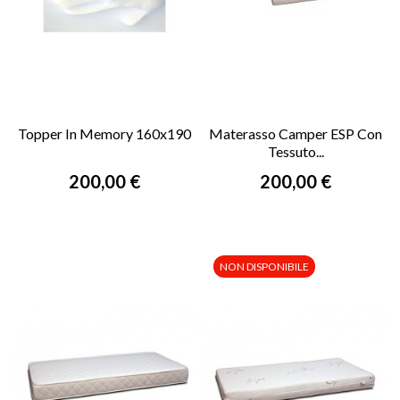
Topper In Memory 160x190
Materasso Camper ESP Con
Tessuto...
Prezzo
Prezzo
200,00 €
200,00 €
NON DISPONIBILE